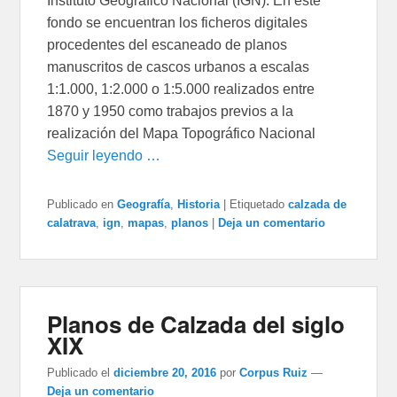
Instituto Geográfico Nacional (IGN). En este
fondo se encuentran los ficheros digitales
procedentes del escaneado de planos
manuscritos de cascos urbanos a escalas
1:1.000, 1:2.000 o 1:5.000 realizados entre
1870 y 1950 como trabajos previos a la
realización del Mapa Topográfico Nacional
Seguir leyendo …
Publicado en
Geografía
,
Historia
|
Etiquetado
calzada de
calatrava
,
ign
,
mapas
,
planos
|
Deja un comentario
Planos de Calzada del siglo
XIX
Publicado el
diciembre 20, 2016
por
Corpus Ruiz
—
Deja un comentario