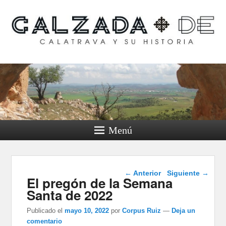
Calzada de Calatrava y
su historia
Menú
Navegación de
←
Anterior
Siguiente
→
El pregón de la Semana
entradas
Santa de 2022
Publicado el
mayo 10, 2022
por
Corpus Ruiz
—
Deja un
comentario