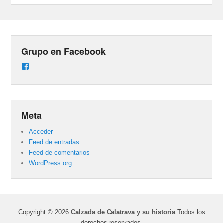
Grupo en Facebook
Ver
perfil
de
groups/487824458431877/learning_content
en
Facebook
Meta
Acceder
Feed de entradas
Feed de comentarios
WordPress.org
Copyright © 2026
Calzada de Calatrava y su historia
Todos los
derechos reservados.