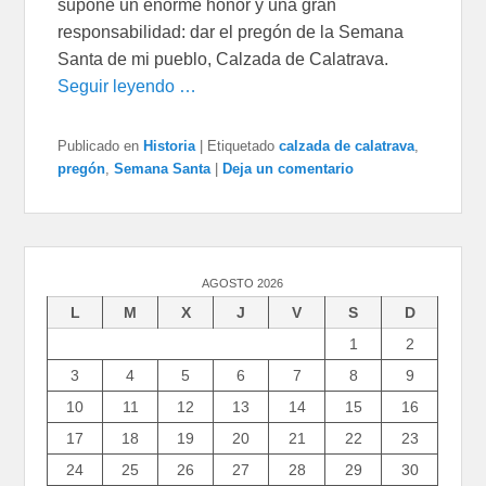
supone un enorme honor y una gran
responsabilidad: dar el pregón de la Semana
Santa de mi pueblo, Calzada de Calatrava.
Seguir leyendo …
Publicado en
Historia
|
Etiquetado
calzada de calatrava
,
pregón
,
Semana Santa
|
Deja un comentario
AGOSTO 2026
L
M
X
J
V
S
D
1
2
3
4
5
6
7
8
9
10
11
12
13
14
15
16
17
18
19
20
21
22
23
24
25
26
27
28
29
30