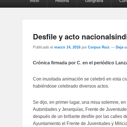
Inicio
Historia
Geografía
Cur
principal
Desfile y acto nacionalsindi
Publicado el
marzo 14, 2016
por
Corpus Ruiz
—
Deja 
Crónica firmada por C. en el periódico Lanza
Con inusitada animación se celebró en esta ciu
habiéndose celebrado diversos actos.
Se dijo, en primer lugar, una misa solemne, en 
Autoridades y Jerarquías, Frente de Juventude
después de un brillante desfile por las calles d
Ayuntamiento el Frente de Juventudes y Milicia