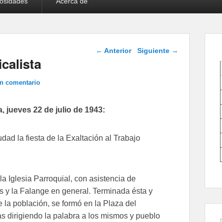
iosidades
Acerca de
Navegación de
←
Anterior
Siguiente
→
entradas
calista
un comentario
, jueves 22 de julio de 1943:
dad la fiesta de la Exaltación al Trabajo
la Iglesia Parroquial, con asistencia de
s y la Falange en general. Terminada ésta y
e la población, se formó en la Plaza del
s dirigiendo la palabra a los mismos y pueblo