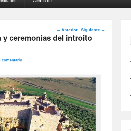
iosidades
Acerca de
Navegación de
←
Anterior
Siguiente
→
entradas
 y ceremonias del introito
n comentario