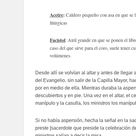
Acetre
:
Caldero pequeño con asa en que se ll
litúrgicas
Facistol
: Atril grande en que se ponen el libro
caso del que sirve para el coro, suele tener c
volúmenes.
Desde allí se volvían al altar y antes de llega
del Evangelio, sin salir de la Capilla Mayor, 
por en medio de ella. Mientras duraba la aspers
descubiertos y en pie. Una vez en el altar, el c
manípulo y la casulla, los ministros los maníp
Si no había aspersión, hecha la señal en la sacr
preste [sacerdote que preside la celebración de 
ministros salían a decir la misa.