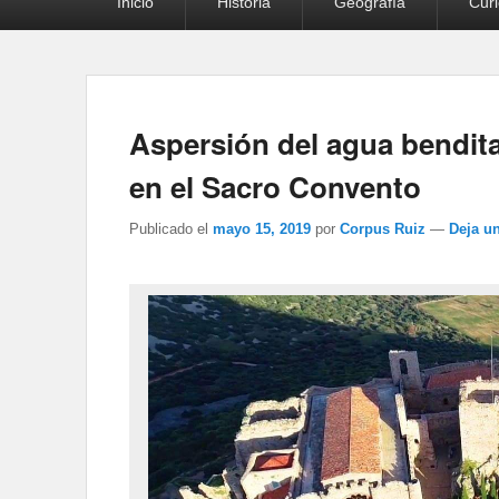
Inicio
Historia
Geografía
Cur
principal
Aspersión del agua bendita
en el Sacro Convento
Publicado el
mayo 15, 2019
por
Corpus Ruiz
—
Deja u