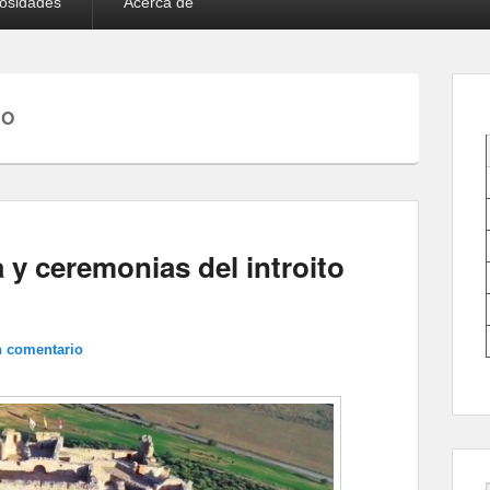
iosidades
Acerca de
TO
 y ceremonias del introito
n comentario