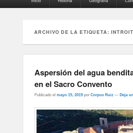
Inicio
Historia
Geografía
Cur
principal
ARCHIVO DE LA ETIQUETA:
INTROI
Aspersión del agua bendita
en el Sacro Convento
Publicado el
mayo 15, 2019
por
Corpus Ruiz
—
Deja u