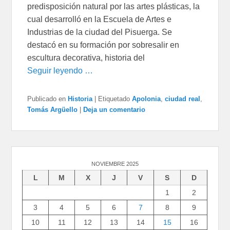
predisposición natural por las artes plásticas, la
cual desarrolló en la Escuela de Artes e
Industrias de la ciudad del Pisuerga. Se
destacó en su formación por sobresalir en
escultura decorativa, historia del
Seguir leyendo …
Publicado en
Historia
|
Etiquetado
Apolonia
,
ciudad real
,
Tomás Argüello
|
Deja un comentario
NOVIEMBRE 2025
L
M
X
J
V
S
D
1
2
3
4
5
6
7
8
9
10
11
12
13
14
15
16