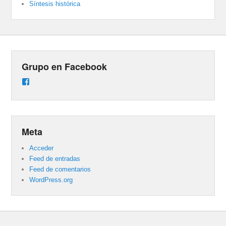
Síntesis histórica
Grupo en Facebook
Ver
perfil
de
groups/487824458431877/learning_content
en
Facebook
Meta
Acceder
Feed de entradas
Feed de comentarios
WordPress.org