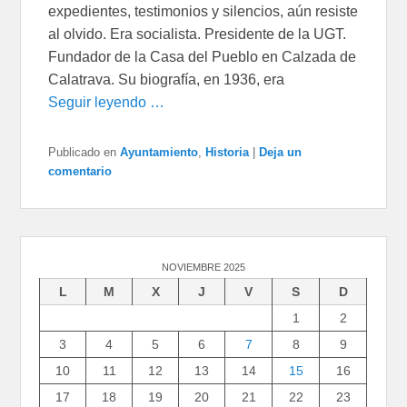
expedientes, testimonios y silencios, aún resiste
al olvido. Era socialista. Presidente de la UGT.
Fundador de la Casa del Pueblo en Calzada de
Calatrava. Su biografía, en 1936, era
Seguir leyendo …
Publicado en
Ayuntamiento
,
Historia
|
Deja un
comentario
NOVIEMBRE 2025
L
M
X
J
V
S
D
1
2
3
4
5
6
7
8
9
10
11
12
13
14
15
16
17
18
19
20
21
22
23