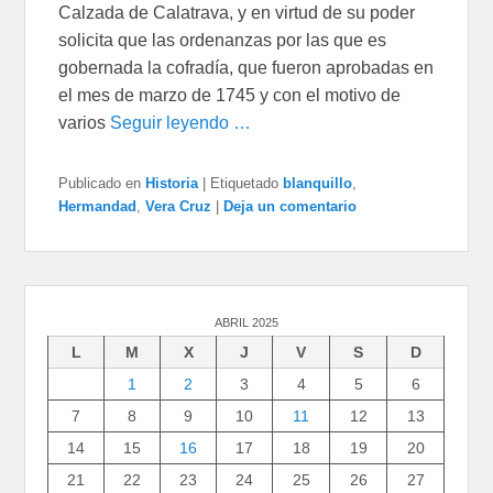
Calzada de Calatrava, y en virtud de su poder
solicita que las ordenanzas por las que es
gobernada la cofradía, que fueron aprobadas en
el mes de marzo de 1745 y con el motivo de
varios
Seguir leyendo …
Publicado en
Historia
|
Etiquetado
blanquillo
,
Hermandad
,
Vera Cruz
|
Deja un comentario
ABRIL 2025
L
M
X
J
V
S
D
1
2
3
4
5
6
7
8
9
10
11
12
13
14
15
16
17
18
19
20
21
22
23
24
25
26
27