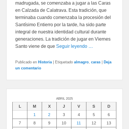
madrugada, se comenzaba a jugar a las Caras
en Calzada de Calatrava. Esta tradición, que
terminaba cuando comenzaba la procesión del
Santísimo Entierro por la tarde, ha sido parte
integral de nuestra identidad cultural durante
generaciones. La tradición de jugar en Viernes
Santo viene de que
Seguir leyendo …
Publicado en
Historia
|
Etiquetado
almagro
,
caras
|
Deja
un comentario
ABRIL 2025
L
M
X
J
V
S
D
1
2
3
4
5
6
7
8
9
10
11
12
13