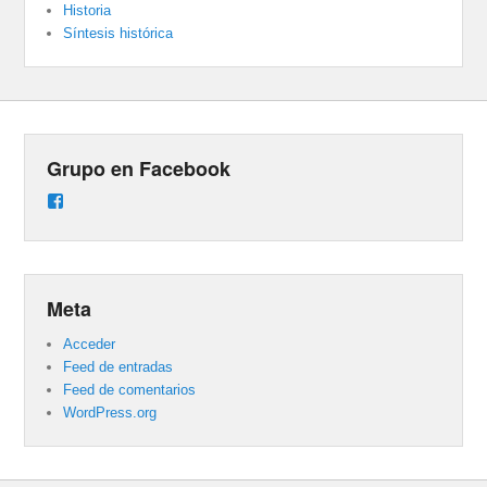
Historia
Síntesis histórica
Grupo en Facebook
Ver
perfil
de
groups/487824458431877/learning_content
en
Facebook
Meta
Acceder
Feed de entradas
Feed de comentarios
WordPress.org