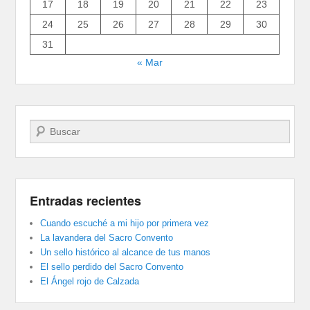
17
18
19
20
21
22
23
24
25
26
27
28
29
30
31
« Mar
Buscar
Entradas recientes
Cuando escuché a mi hijo por primera vez
La lavandera del Sacro Convento
Un sello histórico al alcance de tus manos
El sello perdido del Sacro Convento
El Ángel rojo de Calzada