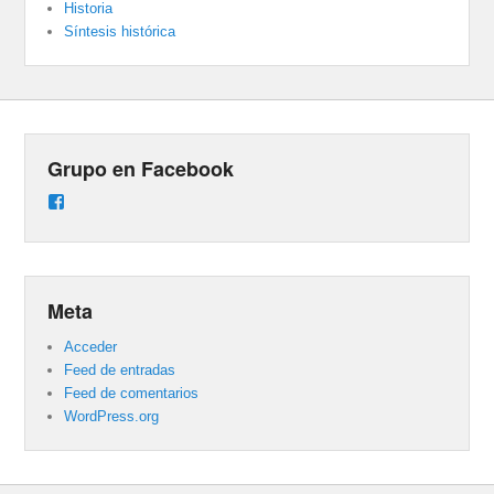
Historia
Síntesis histórica
Grupo en Facebook
Ver
perfil
de
groups/487824458431877/learning_content
en
Facebook
Meta
Acceder
Feed de entradas
Feed de comentarios
WordPress.org