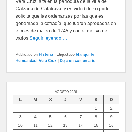
Vera Cruz, sita en la parroquia de la villa de
Calzada de Calatrava, y en virtud de su poder
solicita que las ordenanzas por las que es
gobernada la cofradía, que fueron aprobadas en
el mes de marzo de 1745 y con el motivo de
varios
Seguir leyendo …
Publicado en
Historia
|
Etiquetado
blanquillo
,
Hermandad
,
Vera Cruz
|
Deja un comentario
AGOSTO 2026
L
M
X
J
V
S
D
1
2
3
4
5
6
7
8
9
10
11
12
13
14
15
16