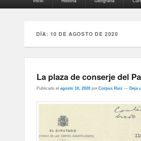
Inicio
Historia
Geografía
Cur
principal
DÍA:
10 DE AGOSTO DE 2020
La plaza de conserje del P
Publicado el
agosto 10, 2020
por
Corpus Ruiz
—
Deja 