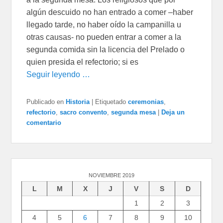
algún descuido no han entrado a comer –haber
llegado tarde, no haber oído la campanilla u
otras causas- no pueden entrar a comer a la
segunda comida sin la licencia del Prelado o
quien presida el refectorio; si es
Seguir leyendo …
Publicado en
Historia
|
Etiquetado
ceremonias
,
refectorio
,
sacro convento
,
segunda mesa
|
Deja un
comentario
NOVIEMBRE 2019
L
M
X
J
V
S
D
1
2
3
4
5
6
7
8
9
10