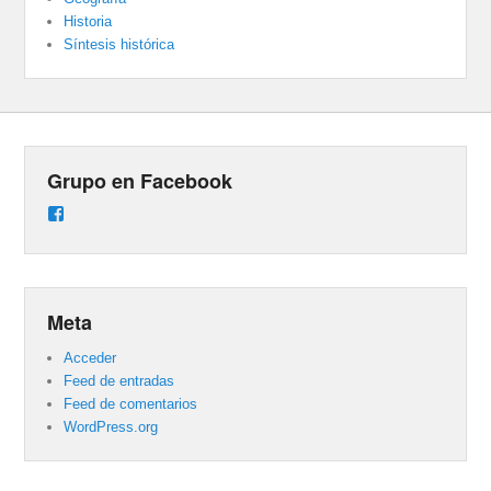
Historia
Síntesis histórica
Grupo en Facebook
Ver
perfil
de
groups/487824458431877/learning_content
en
Facebook
Meta
Acceder
Feed de entradas
Feed de comentarios
WordPress.org