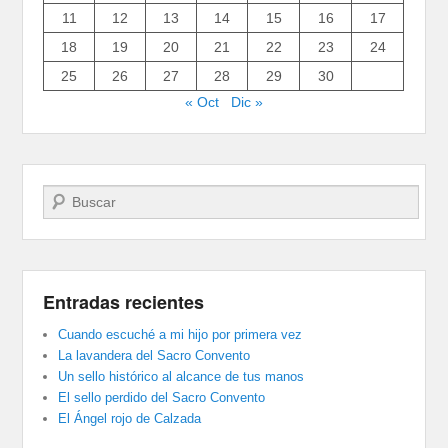
11
12
13
14
15
16
17
18
19
20
21
22
23
24
25
26
27
28
29
30
« Oct
Dic »
Buscar
Entradas recientes
Cuando escuché a mi hijo por primera vez
La lavandera del Sacro Convento
Un sello histórico al alcance de tus manos
El sello perdido del Sacro Convento
El Ángel rojo de Calzada