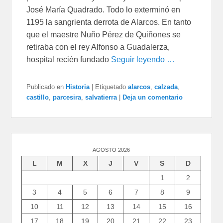
José María Quadrado. Todo lo exterminó en
1195 la sangrienta derrota de Alarcos. En tanto
que el maestre Nuño Pérez de Quiñones se
retiraba con el rey Alfonso a Guadalerza,
hospital recién fundado
Seguir leyendo …
Publicado en
Historia
|
Etiquetado
alarcos
,
calzada
,
castillo
,
parcesira
,
salvatierra
|
Deja un comentario
AGOSTO 2026
L
M
X
J
V
S
D
1
2
3
4
5
6
7
8
9
10
11
12
13
14
15
16
17
18
19
20
21
22
23