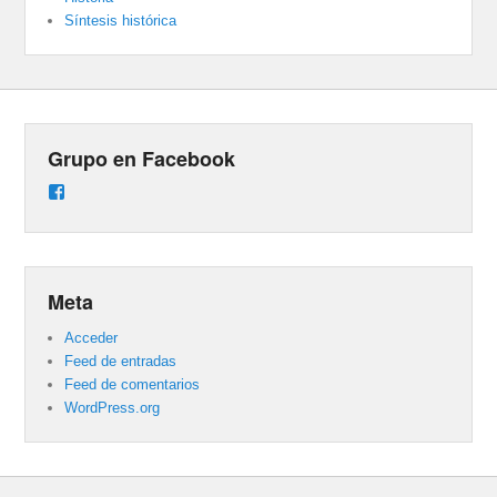
Síntesis histórica
Grupo en Facebook
Ver
perfil
de
groups/487824458431877/learning_content
en
Facebook
Meta
Acceder
Feed de entradas
Feed de comentarios
WordPress.org