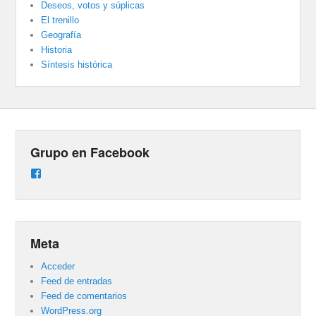
Deseos, votos y súplicas
El trenillo
Geografía
Historia
Síntesis histórica
Grupo en Facebook
Ver
perfil
de
groups/487824458431877/learning_content
en
Facebook
Meta
Acceder
Feed de entradas
Feed de comentarios
WordPress.org