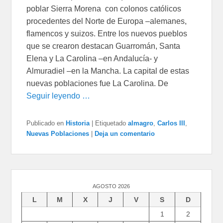
poblar Sierra Morena con colonos católicos
procedentes del Norte de Europa –alemanes,
flamencos y suizos. Entre los nuevos pueblos
que se crearon destacan Guarromán, Santa
Elena y La Carolina –en Andalucía- y
Almuradiel –en la Mancha. La capital de estas
nuevas poblaciones fue La Carolina. De
Seguir leyendo …
Publicado en
Historia
|
Etiquetado
almagro
,
Carlos III
,
Nuevas Poblaciones
|
Deja un comentario
AGOSTO 2026
L
M
X
J
V
S
D
1
2