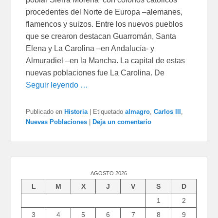
procedentes del Norte de Europa –alemanes,
flamencos y suizos. Entre los nuevos pueblos
que se crearon destacan Guarromán, Santa
Elena y La Carolina –en Andalucía- y
Almuradiel –en la Mancha. La capital de estas
nuevas poblaciones fue La Carolina. De
Seguir leyendo …
Publicado en
Historia
|
Etiquetado
almagro
,
Carlos III
,
Nuevas Poblaciones
|
Deja un comentario
AGOSTO 2026
L
M
X
J
V
S
D
1
2
3
4
5
6
7
8
9