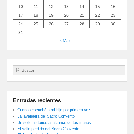
10
11
12
13
14
15
16
17
18
19
20
21
22
23
24
25
26
27
28
29
30
31
« Mar
Buscar
Entradas recientes
Cuando escuché a mi hijo por primera vez
La lavandera del Sacro Convento
Un sello histórico al alcance de tus manos
El sello perdido del Sacro Convento