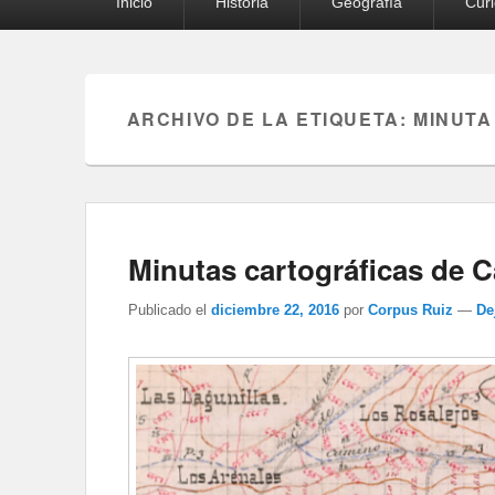
Inicio
Historia
Geografía
Cur
principal
ARCHIVO DE LA ETIQUETA:
MINUTA
Minutas cartográficas de C
Publicado el
diciembre 22, 2016
por
Corpus Ruiz
—
De