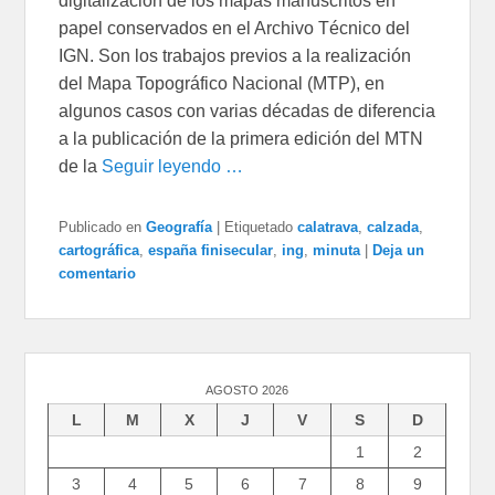
digitalización de los mapas manuscritos en
papel conservados en el Archivo Técnico del
IGN. Son los trabajos previos a la realización
del Mapa Topográfico Nacional (MTP), en
algunos casos con varias décadas de diferencia
a la publicación de la primera edición del MTN
de la
Seguir leyendo …
Publicado en
Geografía
|
Etiquetado
calatrava
,
calzada
,
cartográfica
,
españa finisecular
,
ing
,
minuta
|
Deja un
comentario
AGOSTO 2026
L
M
X
J
V
S
D
1
2
3
4
5
6
7
8
9