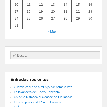
10
11
12
13
14
15
16
17
18
19
20
21
22
23
24
25
26
27
28
29
30
31
« Mar
Buscar
Entradas recientes
Cuando escuché a mi hijo por primera vez
La lavandera del Sacro Convento
Un sello histórico al alcance de tus manos
El sello perdido del Sacro Convento