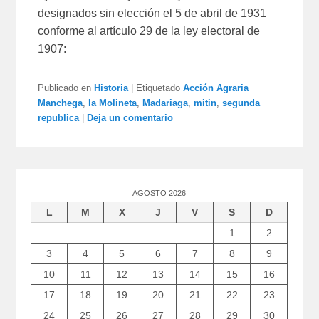
designados sin elección el 5 de abril de 1931
conforme al artículo 29 de la ley electoral de
1907:
Publicado en
Historia
|
Etiquetado
Acción Agraria
Manchega
,
la Molineta
,
Madariaga
,
mitin
,
segunda
republica
|
Deja un comentario
AGOSTO 2026
L
M
X
J
V
S
D
1
2
3
4
5
6
7
8
9
10
11
12
13
14
15
16
17
18
19
20
21
22
23
24
25
26
27
28
29
30