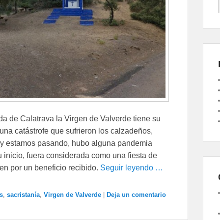
a de Calatrava la Virgen de Valverde tiene su
 una catástrofe que sufrieron los calzadeños,
hoy estamos pasando, hubo alguna pandemia
u inicio, fuera considerada como una fiesta de
en por un beneficio recibido.
Seguir leyendo …
s
,
sacristanía
,
Virgen de Valverde
|
Deja un comentario