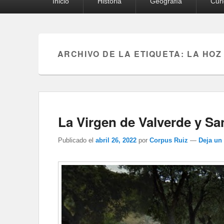
Inicio
Historia
Geografía
Cur
principal
ARCHIVO DE LA ETIQUETA:
LA HOZ
La Virgen de Valverde y S
Publicado el
abril 26, 2022
por
Corpus Ruiz
—
Deja un