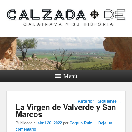
Calzada de Calatrava y
su historia
Menú
Navegación de
←
Anterior
Siguiente
→
La Virgen de Valverde y San
entradas
Marcos
Publicado el
abril 26, 2022
por
Corpus Ruiz
—
Deja un
comentario