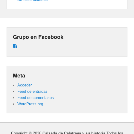
Grupo en Facebook
Ver
perfil
de
groups/487824458431877/learning_content
en
Facebook
Meta
Acceder
Feed de entradas
Feed de comentarios
WordPress.org
Copyright © 2026
Calzada de Calatrava y su historia
Todos los