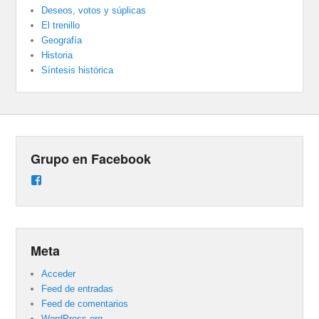
Deseos, votos y súplicas
El trenillo
Geografía
Historia
Síntesis histórica
Grupo en Facebook
Ver
perfil
de
groups/487824458431877/learning_content
en
Facebook
Meta
Acceder
Feed de entradas
Feed de comentarios
WordPress.org