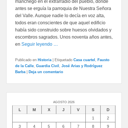
manchego en el extrarradio del pueblo, donde
antes se erguía la parroquia de Nuestra Señora
del Valle. Aunque nadie lo decía en voz alta,
todos eran conscientes de que aquel edificio
había sido construido sobre huesos olvidados y
escombros sagrados. Unos noventa años antes,
en
Seguir leyendo …
Publicado en
Historia
|
Etiquetado
Casa cuartel
,
Fausto
de la Calle
,
Guardia Civil
,
José Arias y Rodríguez
Barba
|
Deja un comentario
AGOSTO 2026
L
M
X
J
V
S
D
1
2
3
4
5
6
7
8
9