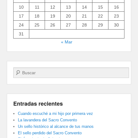
10
11
12
13
14
15
16
17
18
19
20
21
22
23
24
25
26
27
28
29
30
31
« Mar
Buscar
Entradas recientes
Cuando escuché a mi hijo por primera vez
La lavandera del Sacro Convento
Un sello histórico al alcance de tus manos
El sello perdido del Sacro Convento