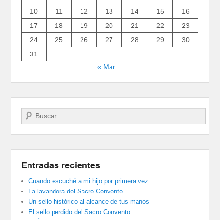
10
11
12
13
14
15
16
17
18
19
20
21
22
23
24
25
26
27
28
29
30
31
« Mar
Buscar
Entradas recientes
Cuando escuché a mi hijo por primera vez
La lavandera del Sacro Convento
Un sello histórico al alcance de tus manos
El sello perdido del Sacro Convento