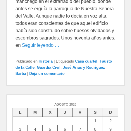
manchego en el extrarradio del pueblo, donde
antes se erguía la parroquia de Nuestra Señora
del Valle. Aunque nadie lo decía en voz alta,
todos eran conscientes de que aquel edificio
había sido construido sobre huesos olvidados y
escombros sagrados. Unos noventa años antes,
en
Seguir leyendo …
Publicado en
Historia
|
Etiquetado
Casa cuartel
,
Fausto
de la Calle
,
Guardia Civil
,
José Arias y Rodríguez
Barba
|
Deja un comentario
AGOSTO 2026
L
M
X
J
V
S
D
1
2
3
4
5
6
7
8
9