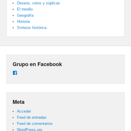
Deseos, votos y súplicas
El trenillo
Geografía
Historia
Síntesis histórica
Grupo en Facebook
Ver
perfil
de
groups/487824458431877/learning_content
en
Facebook
Meta
Acceder
Feed de entradas
Feed de comentarios
WordPress.org