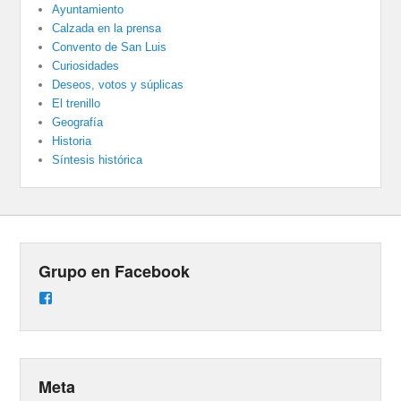
Ayuntamiento
Calzada en la prensa
Convento de San Luis
Curiosidades
Deseos, votos y súplicas
El trenillo
Geografía
Historia
Síntesis histórica
Grupo en Facebook
Ver
perfil
de
groups/487824458431877/learning_content
en
Facebook
Meta