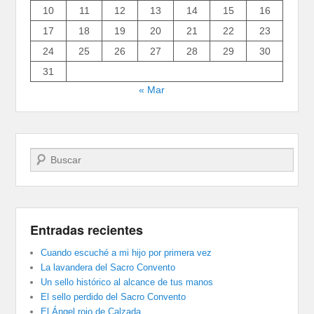
10
11
12
13
14
15
16
17
18
19
20
21
22
23
24
25
26
27
28
29
30
31
« Mar
Buscar
Entradas recientes
Cuando escuché a mi hijo por primera vez
La lavandera del Sacro Convento
Un sello histórico al alcance de tus manos
El sello perdido del Sacro Convento
El Ángel rojo de Calzada