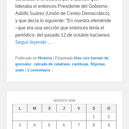
lideraba el entonces Presidente del Gobierno
Adolfo Suárez (Unión de Centro Democrático),
y que decía lo siguiente: “En nuestra efeméride
–que era una sección que entonces tenía el
periódico- del pasado 12 de octubre hacíamos
Seguir leyendo …
Publicado en
Historia
|
Etiquetado
blas ruiz hernan de
gonzalez
,
calzada de calatrava
,
camboya
,
filipinas
,
siam
|
1 comentario ↓
AGOSTO 2026
L
M
X
J
V
S
D
1
2
3
4
5
6
7
8
9