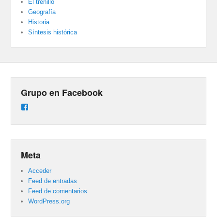
El trenillo
Geografía
Historia
Síntesis histórica
Grupo en Facebook
Ver
perfil
de
groups/487824458431877/learning_content
en
Facebook
Meta
Acceder
Feed de entradas
Feed de comentarios
WordPress.org