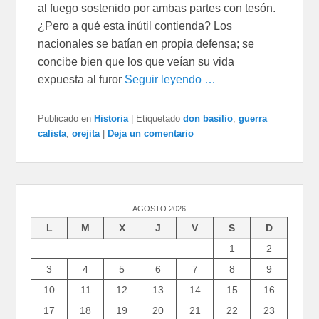
al fuego sostenido por ambas partes con tesón.
¿Pero a qué esta inútil contienda? Los
nacionales se batían en propia defensa; se
concibe bien que los que veían su vida
expuesta al furor
Seguir leyendo …
Publicado en
Historia
|
Etiquetado
don basilio
,
guerra
calista
,
orejita
|
Deja un comentario
AGOSTO 2026
L
M
X
J
V
S
D
1
2
3
4
5
6
7
8
9
10
11
12
13
14
15
16
17
18
19
20
21
22
23