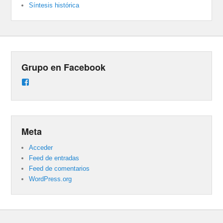
Síntesis histórica
Grupo en Facebook
Ver
perfil
de
groups/487824458431877/learning_content
en
Facebook
Meta
Acceder
Feed de entradas
Feed de comentarios
WordPress.org