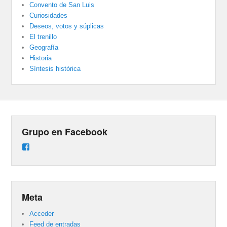
Convento de San Luis
Curiosidades
Deseos, votos y súplicas
El trenillo
Geografía
Historia
Síntesis histórica
Grupo en Facebook
Ver
perfil
de
groups/487824458431877/learning_content
en
Facebook
Meta
Acceder
Feed de entradas