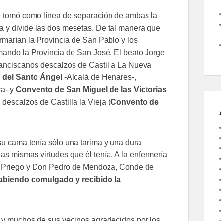
se tomó como línea de separación de ambas la
sa y divide las dos mesetas. De tal manera que
rmarían la Provincia de San Pablo y los
mando la Provincia de San José. El beato Jorge
ranciscanos descalzos de Castilla La Nueva
 del Santo Ángel
-Alcalá de Henares-,
ra- y
Convento de San Miguel de las Victorias
descalzos de Castilla la Vieja (
Convento de
su cama tenía sólo una tarima y una dura
as mismas virtudes que él tenía. A la enfermería
 de Priego y Don Pedro de Mendoza, Conde de
 habiendo comulgado y recibido la
lla y muchos de sus vecinos agradecidos por los