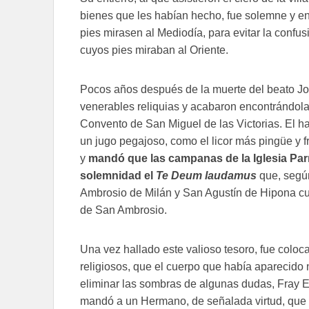
bienes que les habían hecho, fue solemne y en
pies mirasen al Mediodía, para evitar la confusi
cuyos pies miraban al Oriente.
Pocos años después de la muerte del beato Jorg
venerables reliquias y acabaron encontrándola
Convento de San Miguel de las Victorias. El ha
un jugo pegajoso, como el licor más pingüe y f
y
mandó que las campanas de la Iglesia Par
solemnidad el
Te Deum laudamus
que, segú
Ambrosio de Milán y San Agustín de Hipona cu
de San Ambrosio.
Una vez hallado este valioso tesoro, fue coloca
religiosos, que el cuerpo que había aparecido 
eliminar las sombras de algunas dudas, Fray E
mandó a un Hermano, de señalada virtud, que s