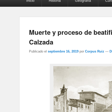
Inicio
Historia
Geografía
Cur
principal
Muerte y proceso de beatif
Calzada
Publicado el
septiembre 16, 2019
por
Corpus Ruiz
—
D