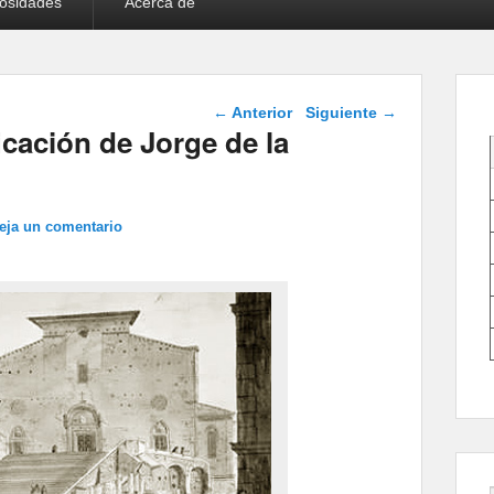
iosidades
Acerca de
Navegación de
←
Anterior
Siguiente
→
entradas
icación de Jorge de la
eja un comentario