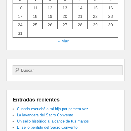
10
11
12
13
14
15
16
17
18
19
20
21
22
23
24
25
26
27
28
29
30
31
« Mar
Buscar
Entradas recientes
Cuando escuché a mi hijo por primera vez
La lavandera del Sacro Convento
Un sello histórico al alcance de tus manos
El sello perdido del Sacro Convento