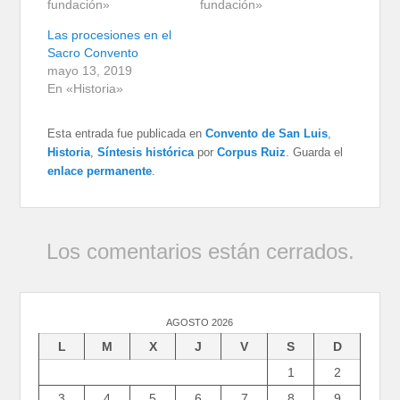
fundación»
fundación»
Las procesiones en el
Sacro Convento
mayo 13, 2019
En «Historia»
Esta entrada fue publicada en
Convento de San Luis
,
Historia
,
Síntesis histórica
por
Corpus Ruiz
. Guarda el
enlace permanente
.
Los comentarios están cerrados.
AGOSTO 2026
L
M
X
J
V
S
D
1
2
3
4
5
6
7
8
9