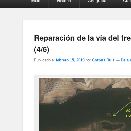
Inicio
Historia
Geografía
Cur
principal
Reparación de la vía del tren
(4/6)
Publicado el
febrero 15, 2019
por
Corpus Ruiz
—
Deja 