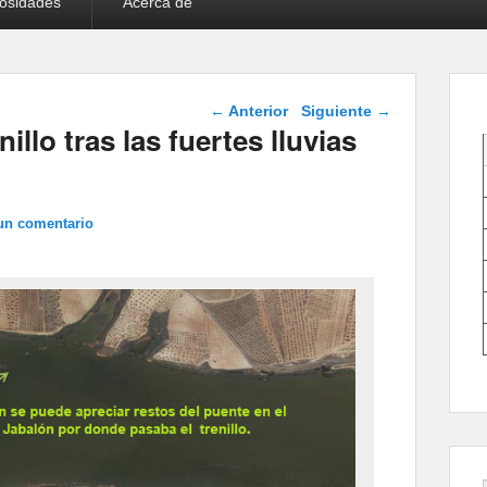
iosidades
Acerca de
Navegación de
←
Anterior
Siguiente
→
entradas
illo tras las fuertes lluvias
un comentario