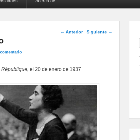
iosidades
Acerca de
Navegación de
←
Anterior
Siguiente
→
entradas
o
 comentario
 République
, el 20 de enero de 1937