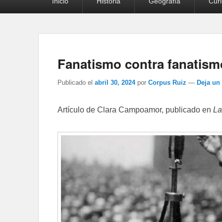
Inicio
Historia
Geografía
Cur
principal
Fanatismo contra fanatism
Publicado el
abril 30, 2024
por
Corpus Ruiz
—
Deja un
Artículo de Clara Campoamor, publicado en
La