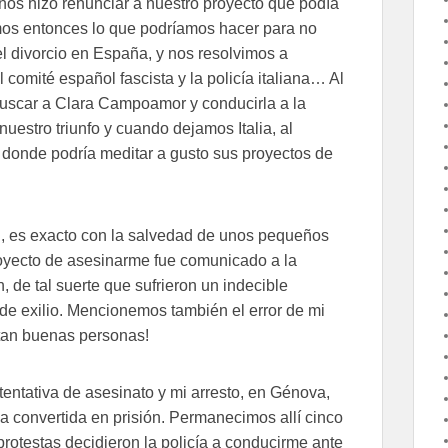
nos hizo renunciar a nuestro proyecto que podía
mos entonces lo que podríamos hacer para no
del divorcio en España, y nos resolvimos a
comité español fascista y la policía italiana… Al
 buscar a Clara Campoamor y conducirla a la
uestro triunfo y cuando dejamos Italia, al
n, donde podría meditar a gusto sus proyectos de
ad, es exacto con la salvedad de unos pequeños
 proyecto de asesinarme fue comunicado a la
de tal suerte que sufrieron un indecible
e de exilio. Mencionemos también el error de mi
tan buenas personas!
tentativa de asesinato y mi arresto, en Génova,
a convertida en prisión. Permanecimos allí cinco
rotestas decidieron la policía a conducirme ante