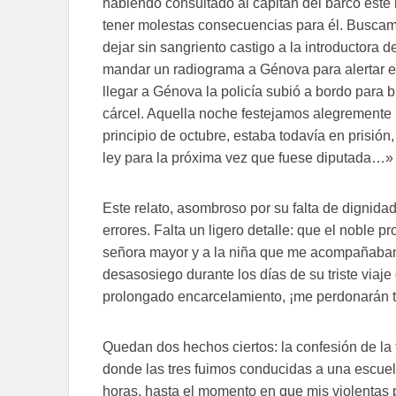
habiendo consultado al capitán del barco éste 
tener molestas consecuencias para él. Busca
dejar sin sangriento castigo a la introductora 
mandar un radiograma a Génova para alertar el 
llegar a Génova la policía subió a bordo para
cárcel. Aquella noche festejamos alegremente n
principio de octubre, estaba todavía en prisió
ley para la próxima vez que fuese diputada…»
Este relato, asombroso por su falta de dignid
errores. Falta un ligero detalle: que el noble
señora mayor y a la niña que me acompañaban, 
desasosiego durante los días de su triste viaj
prolongado encarcelamiento, ¡me perdonarán 
Quedan dos hechos ciertos: la confesión de la 
donde las tres fuimos conducidas a una escuel
horas, hasta el momento en que mis violentas p