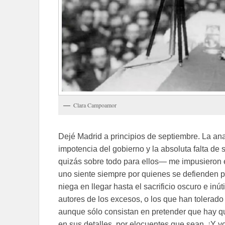
Clara Campoamor
Dejé Madrid a principios de septiembre. La anar
impotencia del gobierno y la absoluta falta de 
quizás sobre todo para ellos— me impusieron 
uno siente siempre por quienes se defienden pu
niega en llegar hasta el sacrificio oscuro e inú
autores de los excesos, o los que han tolera
aunque sólo consistan en pretender que hay qu
en sus detalles, por elocuentes que sean. ¡Y y