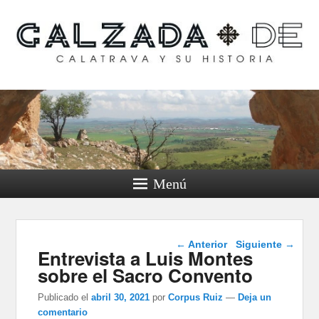
Calzada de Calatrava y
su historia
Menú
Navegación de
←
Anterior
Siguiente
→
Entrevista a Luis Montes
entradas
sobre el Sacro Convento
Publicado el
abril 30, 2021
por
Corpus Ruiz
—
Deja un
comentario