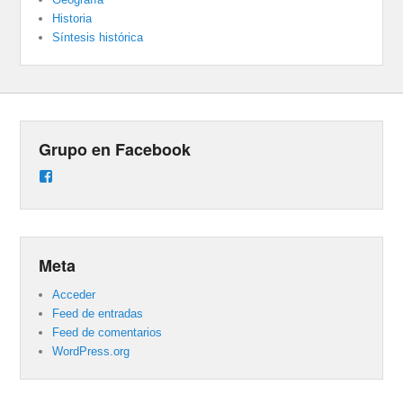
Historia
Síntesis histórica
Grupo en Facebook
Ver
perfil
de
groups/487824458431877/learning_content
en
Facebook
Meta
Acceder
Feed de entradas
Feed de comentarios
WordPress.org