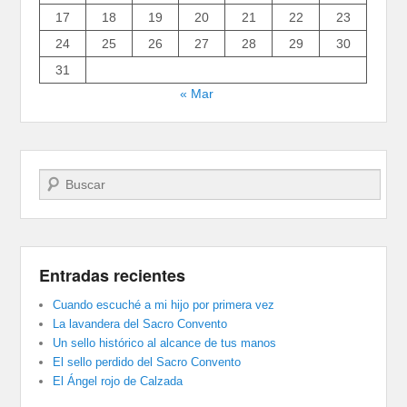
17
18
19
20
21
22
23
24
25
26
27
28
29
30
31
« Mar
Buscar
Entradas recientes
Cuando escuché a mi hijo por primera vez
La lavandera del Sacro Convento
Un sello histórico al alcance de tus manos
El sello perdido del Sacro Convento
El Ángel rojo de Calzada