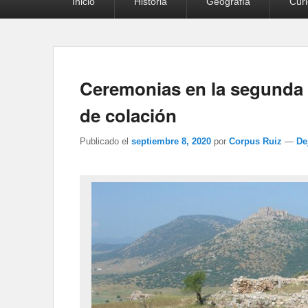
Inicio
Historia
Geografía
Cur
principal
Ceremonias en la segunda 
de colación
Publicado el
septiembre 8, 2020
por
Corpus Ruiz
—
De