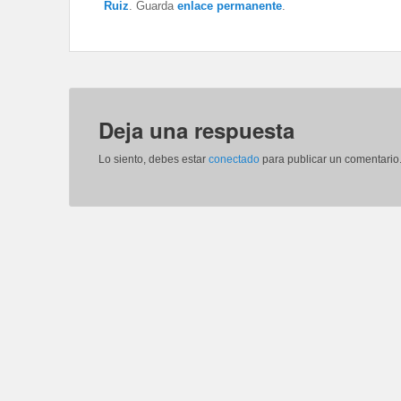
Ruiz
. Guarda
enlace permanente
.
Deja una respuesta
Lo siento, debes estar
conectado
para publicar un comentario