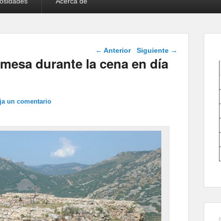
iosidades
Acerca de
Navegación de
←
Anterior
Siguiente
→
entradas
mesa durante la cena en día
ja un comentario