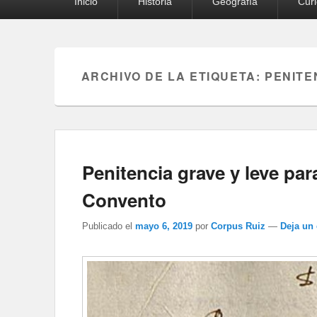
Inicio
Historia
Geografía
Cur
principal
ARCHIVO DE LA ETIQUETA:
PENITE
Penitencia grave y leve par
Convento
Publicado el
mayo 6, 2019
por
Corpus Ruiz
—
Deja un