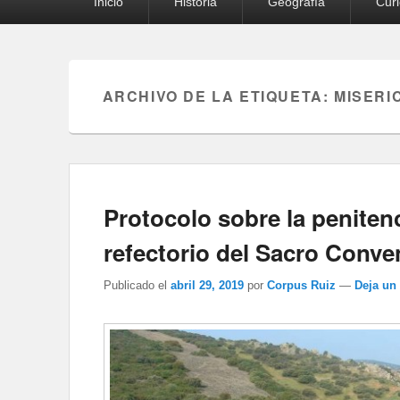
Inicio
Historia
Geografía
Cur
principal
ARCHIVO DE LA ETIQUETA:
MISERI
Protocolo sobre la penitenc
refectorio del Sacro Conve
Publicado el
abril 29, 2019
por
Corpus Ruiz
—
Deja un