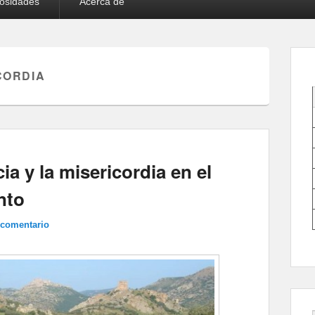
iosidades
Acerca de
CORDIA
ia y la misericordia en el
nto
 comentario