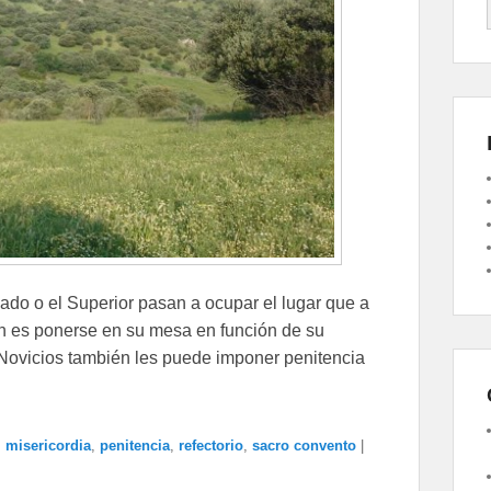
lado o el Superior pasan a ocupar el lugar que a
ún es ponerse en su mesa en función de su
os Novicios también les puede imponer penitencia
,
misericordia
,
penitencia
,
refectorio
,
sacro convento
|