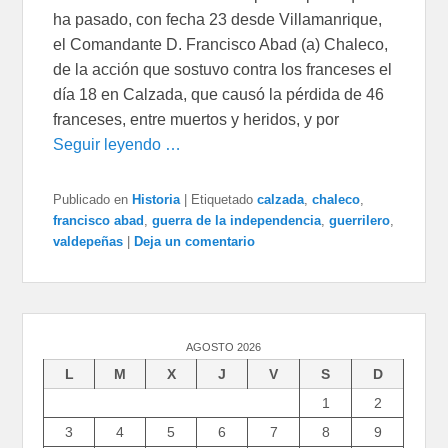
ha pasado, con fecha 23 desde Villamanrique,
el Comandante D. Francisco Abad (a) Chaleco,
de la acción que sostuvo contra los franceses el
día 18 en Calzada, que causó la pérdida de 46
franceses, entre muertos y heridos, y por
Seguir leyendo …
Publicado en
Historia
|
Etiquetado
calzada
,
chaleco
,
francisco abad
,
guerra de la independencia
,
guerrilero
,
valdepeñas
|
Deja un comentario
AGOSTO 2026
L
M
X
J
V
S
D
1
2
3
4
5
6
7
8
9