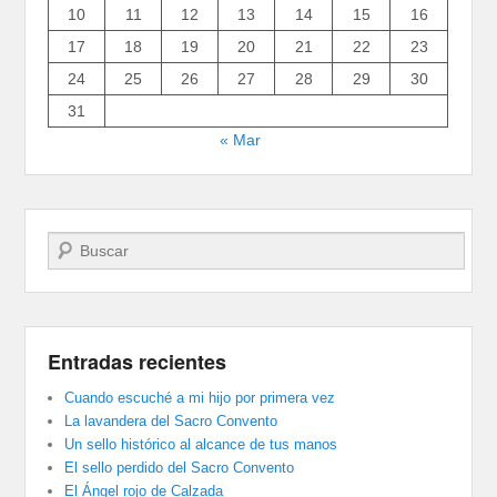
10
11
12
13
14
15
16
17
18
19
20
21
22
23
24
25
26
27
28
29
30
31
« Mar
Buscar
Entradas recientes
Cuando escuché a mi hijo por primera vez
La lavandera del Sacro Convento
Un sello histórico al alcance de tus manos
El sello perdido del Sacro Convento
El Ángel rojo de Calzada