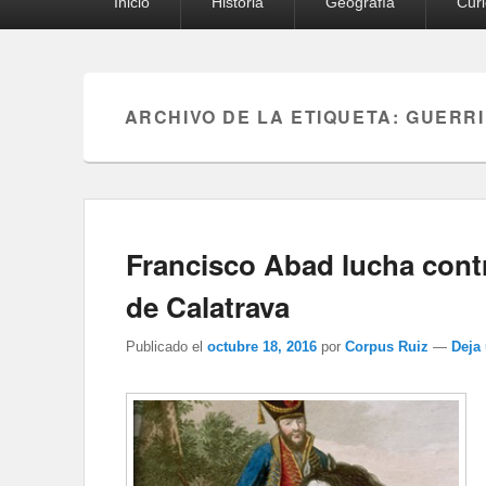
Inicio
Historia
Geografía
Cur
principal
ARCHIVO DE LA ETIQUETA:
GUERR
Francisco Abad lucha contr
de Calatrava
Publicado el
octubre 18, 2016
por
Corpus Ruiz
—
Deja