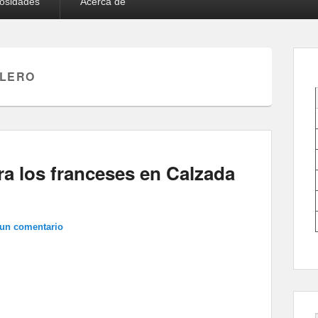
iosidades
Acerca de
ILERO
a los franceses en Calzada
 un comentario