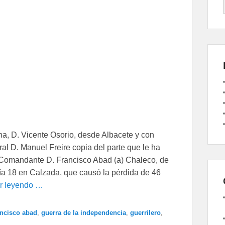
, D. Vicente Osorio, desde Albacete y con
al D. Manuel Freire copia del parte que le ha
 Comandante D. Francisco Abad (a) Chaleco, de
día 18 en Calzada, que causó la pérdida de 46
r leyendo …
ancisco abad
,
guerra de la independencia
,
guerrilero
,