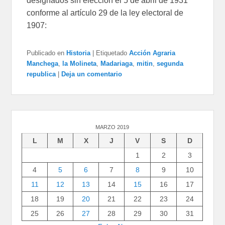
designados sin elección el 5 de abril de 1931
conforme al artículo 29 de la ley electoral de
1907:
Publicado en
Historia
|
Etiquetado
Acción Agraria
Manchega
,
la Molineta
,
Madariaga
,
mitin
,
segunda
republica
|
Deja un comentario
MARZO 2019
L
M
X
J
V
S
D
1
2
3
4
5
6
7
8
9
10
11
12
13
14
15
16
17
18
19
20
21
22
23
24
25
26
27
28
29
30
31