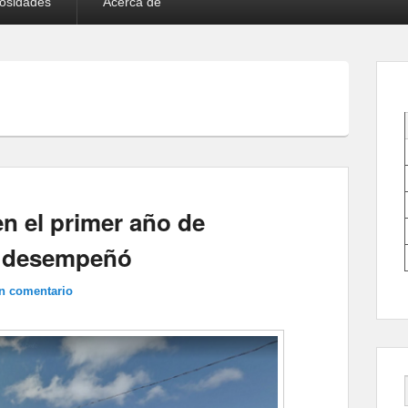
iosidades
Acerca de
en el primer año de
ue desempeñó
n comentario