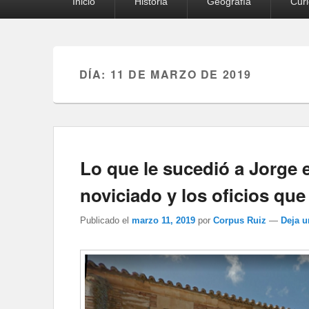
Inicio
Historia
Geografía
Cur
principal
DÍA:
11 DE MARZO DE 2019
Lo que le sucedió a Jorge 
noviciado y los oficios q
Publicado el
marzo 11, 2019
por
Corpus Ruiz
—
Deja u