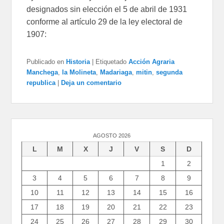
designados sin elección el 5 de abril de 1931
conforme al artículo 29 de la ley electoral de
1907:
Publicado en
Historia
|
Etiquetado
Acción Agraria
Manchega
,
la Molineta
,
Madariaga
,
mitin
,
segunda
republica
|
Deja un comentario
AGOSTO 2026
L
M
X
J
V
S
D
1
2
3
4
5
6
7
8
9
10
11
12
13
14
15
16
17
18
19
20
21
22
23
24
25
26
27
28
29
30