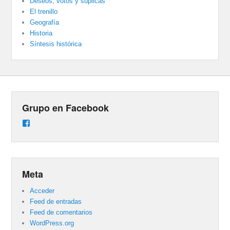
Deseos, votos y súplicas
El trenillo
Geografía
Historia
Síntesis histórica
Grupo en Facebook
Ver
perfil
de
groups/487824458431877/learning_content
en
Facebook
Meta
Acceder
Feed de entradas
Feed de comentarios
WordPress.org