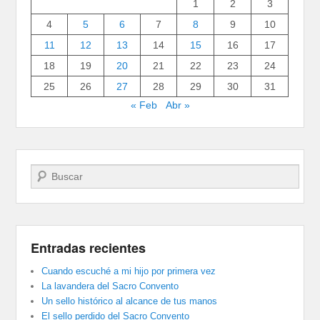
1
2
3
4
5
6
7
8
9
10
11
12
13
14
15
16
17
18
19
20
21
22
23
24
25
26
27
28
29
30
31
« Feb
Abr »
Buscar
Entradas recientes
Cuando escuché a mi hijo por primera vez
La lavandera del Sacro Convento
Un sello histórico al alcance de tus manos
El sello perdido del Sacro Convento