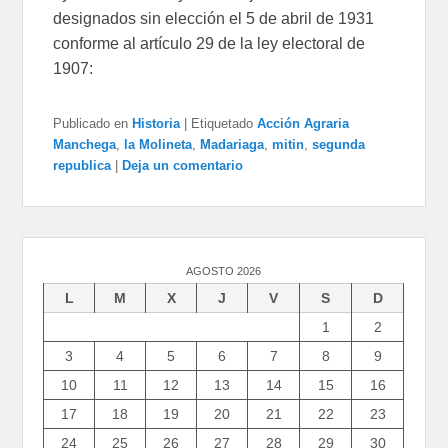
designados sin elección el 5 de abril de 1931
conforme al artículo 29 de la ley electoral de
1907:
Publicado en
Historia
|
Etiquetado
Acción Agraria
Manchega
,
la Molineta
,
Madariaga
,
mitin
,
segunda
republica
|
Deja un comentario
AGOSTO 2026
L
M
X
J
V
S
D
1
2
3
4
5
6
7
8
9
10
11
12
13
14
15
16
17
18
19
20
21
22
23
24
25
26
27
28
29
30