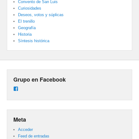
Convento de San Luis
Curiosidades
Deseos, votos y súplicas
El trenillo
Geografía
Historia
Síntesis histórica
Grupo en Facebook
Ver
perfil
de
groups/487824458431877/learning_content
en
Facebook
Meta
Acceder
Feed de entradas