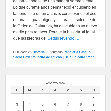
desarrollándose de una manera sorprendente.
Lo que durante años permaneció encubierto en
la penumbra de un archivo, conservando el eco
de una lengua antigua y el carácter solemne de
la Orden de Calatrava, ha descubierto un nuevo
medio para renacer. Porque la historia, al igual
que las piedras del
Seguir leyendo …
Publicado en
Historia
|
Etiquetado
Papelería Castillo
,
Sacro Covento
,
sello de caucho
|
Deja un comentario
AGOSTO 2026
L
M
X
J
V
S
D
1
2
3
4
5
6
7
8
9