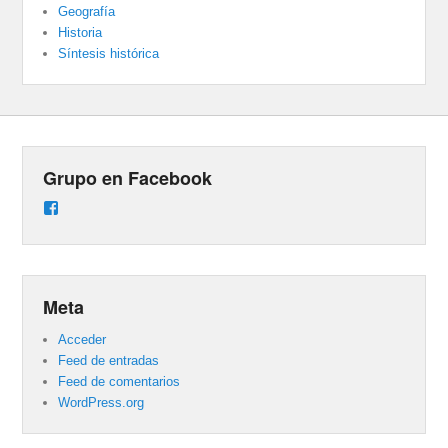
Geografía
Historia
Síntesis histórica
Grupo en Facebook
Ver
perfil
de
groups/487824458431877/learning_content
en
Facebook
Meta
Acceder
Feed de entradas
Feed de comentarios
WordPress.org