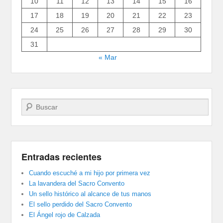
10
11
12
13
14
15
16
17
18
19
20
21
22
23
24
25
26
27
28
29
30
31
« Mar
Buscar
Entradas recientes
Cuando escuché a mi hijo por primera vez
La lavandera del Sacro Convento
Un sello histórico al alcance de tus manos
El sello perdido del Sacro Convento
El Ángel rojo de Calzada