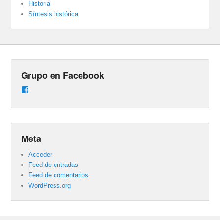
Historia
Síntesis histórica
Grupo en Facebook
Ver
perfil
de
groups/487824458431877/learning_content
en
Facebook
Meta
Acceder
Feed de entradas
Feed de comentarios
WordPress.org