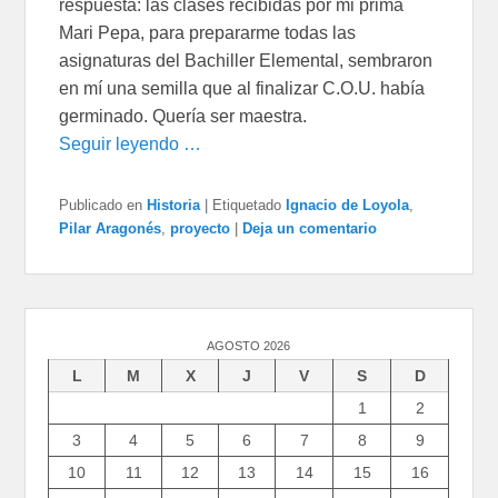
respuesta: las clases recibidas por mi prima
Mari Pepa, para prepararme todas las
asignaturas del Bachiller Elemental, sembraron
en mí una semilla que al finalizar C.O.U. había
germinado. Quería ser maestra.
Seguir leyendo …
Publicado en
Historia
|
Etiquetado
Ignacio de Loyola
,
Pilar Aragonés
,
proyecto
|
Deja un comentario
AGOSTO 2026
L
M
X
J
V
S
D
1
2
3
4
5
6
7
8
9
10
11
12
13
14
15
16