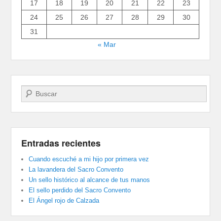
17
18
19
20
21
22
23
24
25
26
27
28
29
30
31
« Mar
Buscar
Entradas recientes
Cuando escuché a mi hijo por primera vez
La lavandera del Sacro Convento
Un sello histórico al alcance de tus manos
El sello perdido del Sacro Convento
El Ángel rojo de Calzada