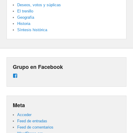
Deseos, votos y súplicas
El trenillo
Geografía
Historia
Síntesis histórica
Grupo en Facebook
Ver
perfil
de
groups/487824458431877/learning_content
en
Facebook
Meta
Acceder
Feed de entradas
Feed de comentarios