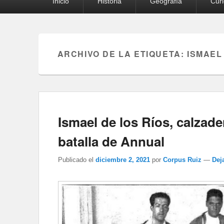
Inicio
Historia
Geografía
Cur
principal
ARCHIVO DE LA ETIQUETA:
ISMAEL
Ismael de los Ríos, calzade
batalla de Annual
Publicado el
diciembre 2, 2021
por
Corpus Ruiz
—
Dej