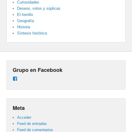
Curiosidades
Deseos, votos y súplicas
El trenillo
Geografía
Historia
Síntesis histórica
Grupo en Facebook
Ver
perfil
de
groups/487824458431877/learning_content
en
Facebook
Meta
Acceder
Feed de entradas
Feed de comentarios